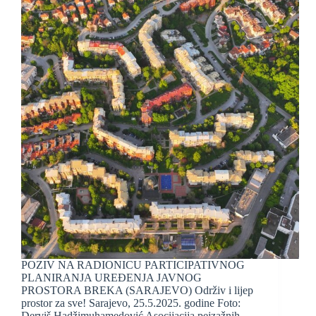
POZIV NA RADIONICU PARTICIPATIVNOG
PLANIRANJA UREĐENJA JAVNOG
PROSTORA BREKA (SARAJEVO) Održiv i lijep
prostor za sve! Sarajevo, 25.5.2025. godine Foto:
Derviš Hadžimuhamedović Asocijacija pejzažnih