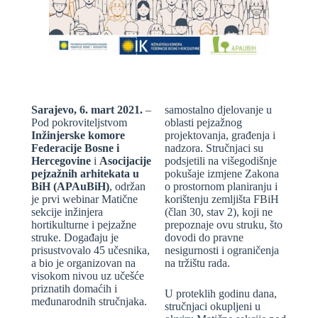
Sarajevo, 6. mart 2021.
–
samostalno djelovanje u
Pod pokroviteljstvom
oblasti pejzažnog
Inžinjerske komore
projektovanja, građenja i
Federacije Bosne i
nadzora. Stručnjaci su
Hercegovine
i
Asocijacije
podsjetili na višegodišnje
pejzažnih arhitekata u
pokušaje izmjene Zakona
BiH (APAuBiH)
, održan
o prostornom planiranju i
je prvi webinar Matične
korištenju zemljišta FBiH
sekcije inžinjera
(član 30, stav 2), koji ne
hortikulturne i pejzažne
prepoznaje ovu struku, što
struke. Događaju je
dovodi do pravne
prisustvovalo 45 učesnika,
nesigurnosti i ograničenja
a bio je organizovan na
na tržištu rada.
visokom nivou uz učešće
priznatih domaćih i
U proteklih godinu dana,
međunarodnih stručnjaka.
stručnjaci okupljeni u