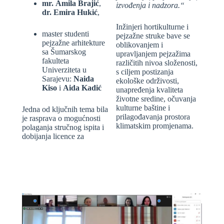
mr. Amila Brajić
,
izvođenja i nadzora.“
dr. Emira Hukić
,
Inžinjeri hortikulturne i
master studenti
pejzažne struke bave se
pejzažne arhitekture
oblikovanjem i
sa Šumarskog
upravljanjem pejzažima
fakulteta
različitih nivoa složenosti,
Univerziteta u
s ciljem postizanja
Sarajevu:
Naida
ekološke održivosti,
Kiso
i
Aida Kadić
unapređenja kvaliteta
životne sredine, očuvanja
kulturne baštine i
Jedna od ključnih tema bila
prilagođavanja prostora
je rasprava o mogućnosti
klimatskim promjenama.
polaganja stručnog ispita i
dobijanja licence za