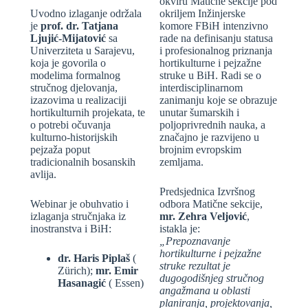
okviru Matične sekcije pod
Uvodno izlaganje održala
okriljem Inžinjerske
je
prof. dr. Tatjana
komore FBiH intenzivno
Ljujić-Mijatović
sa
rade na definisanju statusa
Univerziteta u Sarajevu,
i profesionalnog priznanja
koja je govorila o
hortikulturne i pejzažne
modelima formalnog
struke u BiH. Radi se o
stručnog djelovanja,
interdisciplinarnom
izazovima u realizaciji
zanimanju koje se obrazuje
hortikulturnih projekata, te
unutar šumarskih i
o potrebi očuvanja
poljoprivrednih nauka, a
kulturno-historijskih
značajno je razvijeno u
pejzaža poput
brojnim evropskim
tradicionalnih bosanskih
zemljama.
avlija.
Predsjednica Izvršnog
Webinar je obuhvatio i
odbora Matične sekcije,
izlaganja stručnjaka iz
mr. Zehra Veljović
,
inostranstva i BiH:
istakla je:
„Prepoznavanje
hortikulturne i pejzažne
dr. Haris Piplaš
(
struke rezultat je
Zürich);
mr. Emir
dugogodišnjeg stručnog
Hasanagić
( Essen)
angažmana u oblasti
planiranja, projektovanja,