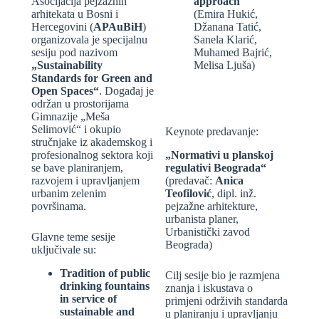
Asocijacija pejzažnih
approach
arhitekata u Bosni i
(Emira Hukić,
Hercegovini (
APAuBiH
)
Džanana Tatić,
organizovala je specijalnu
Sanela Klarić,
sesiju pod nazivom
Muhamed Bajrić,
„Sustainability
Melisa Ljuša)
Standards for Green and
Open Spaces“
. Događaj je
održan u prostorijama
Gimnazije „Meša
Selimović“ i okupio
Keynote predavanje:
stručnjake iz akademskog i
„Normativi u planskoj
profesionalnog sektora koji
regulativi Beograda“
se bave planiranjem,
(predavač:
Anica
razvojem i upravljanjem
Teofilović
, dipl. inž.
urbanim zelenim
pejzažne arhitekture,
površinama.
urbanista planer,
Urbanistički zavod
Glavne teme sesije
Beograda)
uključivale su:
Tradition of public
Cilj sesije bio je razmjena
drinking fountains
znanja i iskustava o
in service of
primjeni održivih standarda
sustainable and
u planiranju i upravljanju